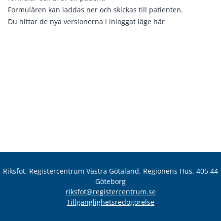
Formulären kan laddas ner och skickas till patienten.
Du hittar de nya versionerna i inloggat läge
här
Riksfot, Registercentrum Västra Götaland, Regionens Hus, 405 44
Göteborg
riksfot@registercentrum.se
Tillgänglighetsredogörelse