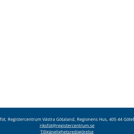
sfot, Registercentrum Västra Götaland, Regionens Hus, 405 44 Göte
riksfot@registercentrum.se
Tillgänglighetsredogörelse