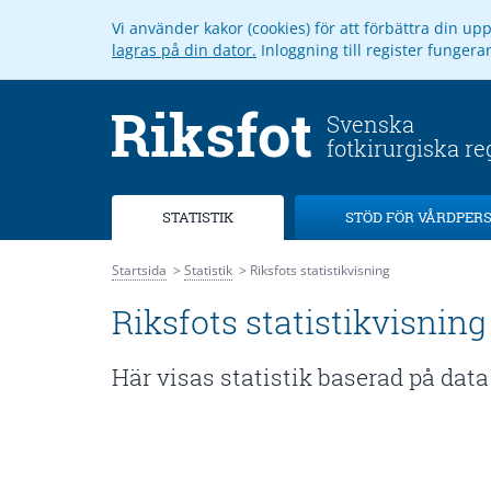
Vi använder kakor (cookies) för att förbättra din u
lagras på din dator.
Inloggning till register funger
STATISTIK
STÖD FÖR VÅRDPER
Startsida
Statistik
Riksfots statistikvisning
Riksfots statistikvisning
Här visas statistik baserad på data 