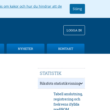
äs om kakor och hur du hindrar att de
Stäng
LOGGA IN
NYHETER
KONTAKT
STATISTIK
Riksfots statistikvisning
Tabell anslutning,
registrering och
frekvens ifyllda
prePROM